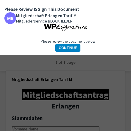
Please Review & Sign This Document
Mitgliedschaft Erlangen Tarif M
Mitgliedschaft Erlangen Tarif M
Mitgliederservice BLOCKHELDEN
Mitgliederservice BLOCKHELDEN
Please review the document below
CONTINUE
1 of 1 page
Mitgliedschaft Erlangen Tarif M
Mitgliedschaftsantrag
Erlangen
Stammdaten