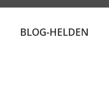
BLOG-HELDEN
Gemeinsam mit den Wide Boyz Tom Randall und
Pete Whittaker durften wir einen unvergesslichen
Tag voller Crackaction, neuer Techniken und
jeder Menge gemeinsamer Klettermomente
erleben.
Hier findet ihr nun einige Eindrücke und Bilder