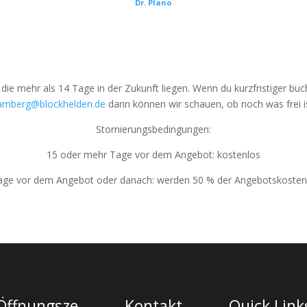
Dr. Plano
ie mehr als 14 Tage in der Zukunft liegen. Wenn du kurzfristiger bu
amberg@blockhelden.de
dann können wir schauen, ob noch was frei is
Stornierungsbedingungen:
15 oder mehr Tage vor dem Angebot: kostenlos
age vor dem Angebot oder danach: werden 50 % der Angebotskosten f
Öffnungsze
Kontakt
Quick Link