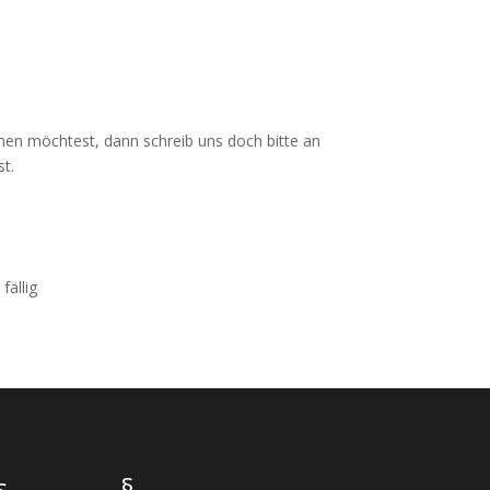
chen möchtest, dann schreib uns doch bitte an
t.
ällig
s
§