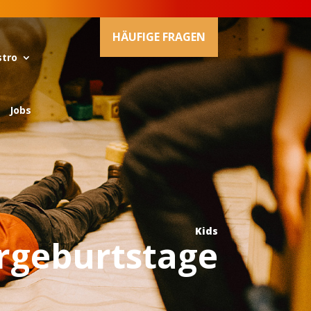
HÄUFIGE FRAGEN
stro
Jobs
Kids
rgeburtstage