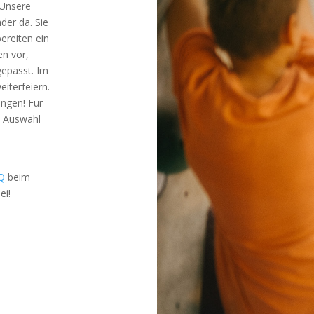
 Unsere
der da. Sie
ereiten ein
en vor,
gepasst. Im
eiterfeiern.
ingen! Für
e Auswahl
Q
beim
ei!