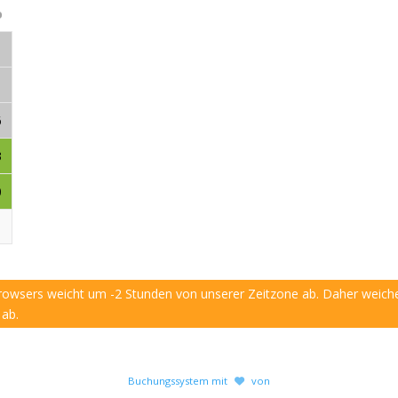
o
6
3
0
Browsers weicht um -2 Stunden von unserer Zeitzone ab. Daher weich
 ab.
Buchungssystem mit
von