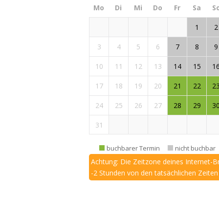
Mo
Di
Mi
Do
Fr
Sa
S
1
2
3
4
5
6
7
8
9
10
11
12
13
14
15
1
17
18
19
20
21
22
2
24
25
26
27
28
29
3
31
buchbarer Termin
nicht buchbar
Achtung: Die Zeitzone deines Internet-
-2 Stunden von den tatsächlichen Zeiten