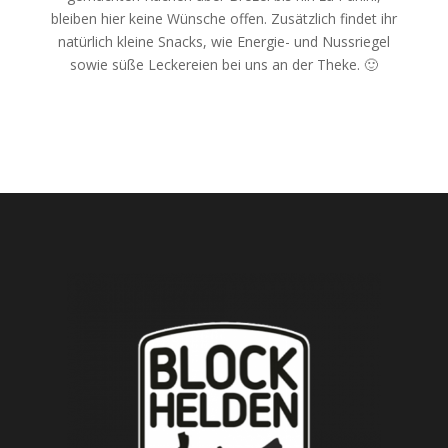
bleiben hier keine Wünsche offen. Zusätzlich findet ihr
natürlich kleine Snacks, wie Energie- und Nussriegel
sowie süße Leckereien bei uns an der Theke. 🙂