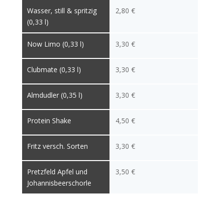
Wasser, still & spritzig
2,80 €
(0,33 l)
Now Limo (0,33 l)
3,30 €
Clubmate (0,33 l)
3,30 €
Almdudler (0,35 l)
3,30 €
Protein Shake
4,50 €
Fritz versch. Sorten
3,30 €
Pretzfeld Apfel und
3,50 €
Johannisbeerschorle