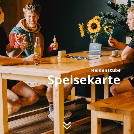
Heldenstube
Speisekarte
7